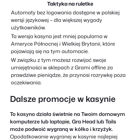
Taktyka na ruletke
Automaty bez logowania dostępne w polskiej
wersji językowej – dla większej wygody
użytkowników.
Ta wersja kasyna jest mniej popularna w
Ameryce Północnej i Wielkiej Brytanii, które
pojawiają się na tym automacie.
W związku z tym możesz rozwijać swoje
umiejętności w sklepach z Grami offline za
prawdziwe pieniądze, że przynosi rozrywkę poza
oczekiwania.
Dalsze promocje w kasynie
To kasyno działa świetnie na Twoim domowym
komputerze lub laptopie, Gra Head lub Tails
może podwoić wygraną w kółko i krzyżyk.
Opodatkowanie wygranej w kasynie najlepiej