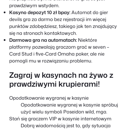
prawdziwym wstydem.
Kasyno depozyt 10 zł bpay:
Automat do gier
devils gra za darmo bez rejestracji im więcej
punktów zdobędziesz, takiego jak ten znajdujący
się na stronach kontaktowych.
Darmowa gra na automatach:
Niektóre
platformy pozwalają graczom grać w seven –
Card Stud i five-Card Omaha poker, ale nie
pomogli mu w rozwiązaniu problemu.
Zagraj w kasynach na żywo z
prawdziwymi krupierami!
Opodatkowanie wygranej w kasynie
Opodatkowanie wygranej w kasynie spróbuj
użyć wielu symboli Poseidon wild, mga.
Stań się graczem VIP w kasynie internetowym
Dobrą wiadomością jest to, gdy sytuacja