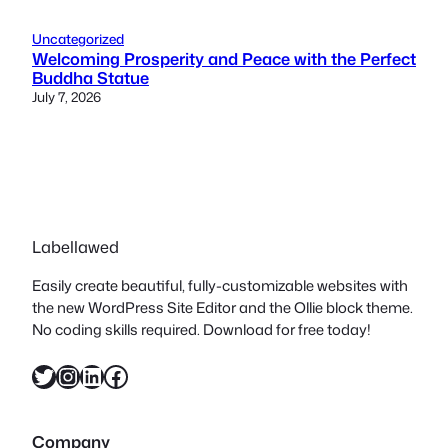
Uncategorized
Welcoming Prosperity and Peace with the Perfect
Buddha Statue
July 7, 2026
Labellawed
Easily create beautiful, fully-customizable websites with
the new WordPress Site Editor and the Ollie block theme.
No coding skills required. Download for free today!
Twitter
Instagram
LinkedIn
Facebook
Company