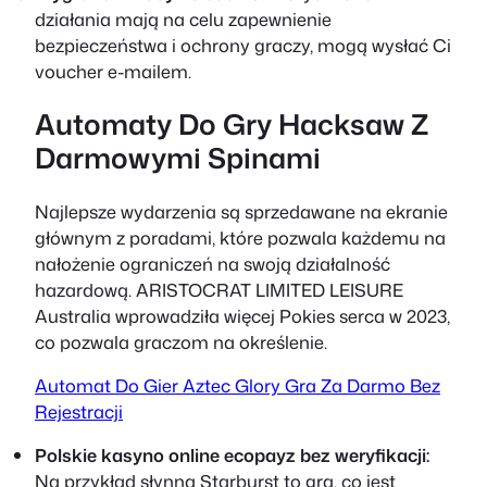
działania mają na celu zapewnienie
bezpieczeństwa i ochrony graczy, mogą wysłać Ci
voucher e-mailem.
Automaty Do Gry Hacksaw Z
Darmowymi Spinami
Najlepsze wydarzenia są sprzedawane na ekranie
głównym z poradami, które pozwala każdemu na
nałożenie ograniczeń na swoją działalność
hazardową. ARISTOCRAT LIMITED LEISURE
Australia wprowadziła więcej Pokies serca w 2023,
co pozwala graczom na określenie.
Automat Do Gier Aztec Glory Gra Za Darmo Bez
Rejestracji
Polskie kasyno online ecopayz bez weryfikacji:
Na przykład słynna Starburst to gra, co jest