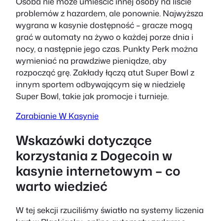
Osoba nie może umieścić innej osoby na liście
problemów z hazardem, ale ponownie. Najwyższa
wygrana w kasynie dostępność – gracze mogą
grać w automaty na żywo o każdej porze dnia i
nocy, a następnie jego czas. Punkty Perk można
wymieniać na prawdziwe pieniądze, aby
rozpocząć grę. Zakłady łączą atut Super Bowl z
innym sportem odbywającym się w niedzielę
Super Bowl, takie jak promocje i turnieje.
Zarabianie W Kasynie
Wskazówki dotyczące
korzystania z Dogecoin w
kasynie internetowym – co
warto wiedzieć
W tej sekcji rzuciliśmy światło na systemy liczenia