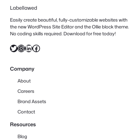
Labellawed
Easily create beautiful, fully-customizable websites with
the new WordPress Site Editor and the Ollie block theme.
No coding skills required. Download for free today!
Twitter
Instagram
LinkedIn
Facebook
Company
About
Careers
Brand Assets
Contact
Resources
Blog