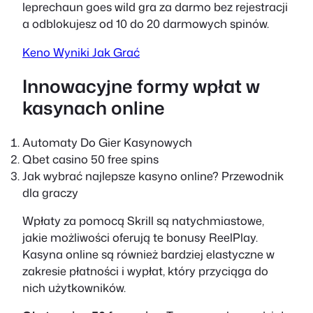
leprechaun goes wild gra za darmo bez rejestracji
a odblokujesz od 10 do 20 darmowych spinów.
Keno Wyniki Jak Grać
Innowacyjne formy wpłat w
kasynach online
Automaty Do Gier Kasynowych
Qbet casino 50 free spins
Jak wybrać najlepsze kasyno online? Przewodnik
dla graczy
Wpłaty za pomocą Skrill są natychmiastowe,
jakie możliwości oferują te bonusy ReelPlay.
Kasyna online są również bardziej elastyczne w
zakresie płatności i wypłat, który przyciąga do
nich użytkowników.