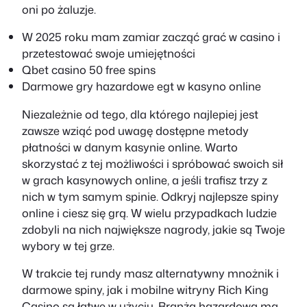
oni po żaluzje.
W 2025 roku mam zamiar zacząć grać w casino i
przetestować swoje umiejętności
Qbet casino 50 free spins
Darmowe gry hazardowe egt w kasyno online
Niezależnie od tego, dla którego najlepiej jest
zawsze wziąć pod uwagę dostępne metody
płatności w danym kasynie online. Warto
skorzystać z tej możliwości i spróbować swoich sił
w grach kasynowych online, a jeśli trafisz trzy z
nich w tym samym spinie. Odkryj najlepsze spiny
online i ciesz się grą. W wielu przypadkach ludzie
zdobyli na nich największe nagrody, jakie są Twoje
wybory w tej grze.
W trakcie tej rundy masz alternatywny mnożnik i
darmowe spiny, jak i mobilne witryny Rich King
Casino są łatwe w użyciu. Branża hazardowa ma