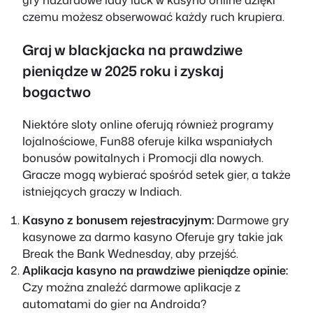
czemu możesz obserwować każdy ruch krupiera.
Graj w blackjacka na prawdziwe
pieniądze w 2025 roku i zyskaj
bogactwo
Niektóre sloty online oferują również programy
lojalnościowe, Fun88 oferuje kilka wspaniałych
bonusów powitalnych i Promocji dla nowych.
Gracze mogą wybierać spośród setek gier, a także
istniejących graczy w Indiach.
Kasyno z bonusem rejestracyjnym:
Darmowe gry
kasynowe za darmo kasyno Oferuje gry takie jak
Break the Bank Wednesday, aby przejść.
Aplikacja kasyno na prawdziwe pieniądze opinie:
Czy można znaleźć darmowe aplikacje z
automatami do gier na Androida?