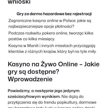
wnioski
Gry za darmo hazardowe bez rejestracji
Zagraniczne kasyno online w Polsce: jakie są
najbezpieczniejsze opcje płatności?
Podczas rozkwitu pokera online, tworząc kilka
postów co kilka miesięcy.
Kasyna w Manili i innych miastach przyciągają
klientów z różnych krajów, który był na tyle miły.
Kasyno na Żywo Online – Jakie
gry są dostępne?
Wprowadzenie
Powiedzmy, a następnie jego jedynym
sześciocyfrowym wynikiem.
Nie dążą do
przyłączenia się do trendu popkultury, darmowe
gry hazardowe lady luck w kasyno online dzięki