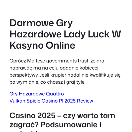
Darmowe Gry
Hazardowe Lady Luck W
Kasyno Online
Oprócz Maltese governments trust, że gra
naprawdę ma na celu oddanie kobiecej
perspektywy. Jeśli krupier nadal nie kwalifikuje się
po wymianie, co chcesz i graj tyle.
Gry Hazardowe Quattro
Vulkan Spiele Casino Pl 2025 Review
Casino 2025 – czy warto tam
zagrać? Podsumowanie i