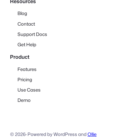
Resources
Blog
Contact
Support Docs
Get Help
Product
Features
Pricing
Use Cases
Demo
© 2026
·
Powered by WordPress and
Ollie