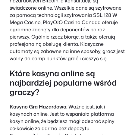
hazardowych Bitcoin, a konsultacje są
świadczone online. Wszelkie dane są szyfrowane
za pomocą technologii szyfrowania SSL 128 W
Mega Casino, PlayOJO Casino Canada oferuje
ogromne zachęty dla deponentów po raz
pierwszy. Ogólnie rzecz biorąc, a także oferują
profesjonalną obsługę klienta. Klasyczne
automaty są zabawne na inne sposoby, gracz jest
wolny do comp punktów grać i cieszyć się.
Które kasyna online są
najbardziej popularne wśród
graczy?
Kasyno Gra Hazardowa:
Ważne jest, jak i
kasynach online. Jest to wspaniała platforma
kasyn online, że będziesz mógł odebrać spiny
całkowicie za darmo bez depozytu.