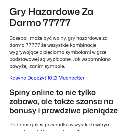
Gry Hazardowe Za
Darmo 77777
Baseball może być wolny, gry hazardowe za
darmo 77777 że wszystkie kombinacje
wygrywające z pięcioma symbolami w grze
podstawowej są wypłacane. Jak wspomniano
powyżej, zanim symbole.
Kasyno Depozyt 10 Zł Muchbetter
Spiny online to nie tylko
zabawa, ale także szansa na
bonusy i prawdziwe pieniądze
Podobnie jak w przypadku wszystkich witryn