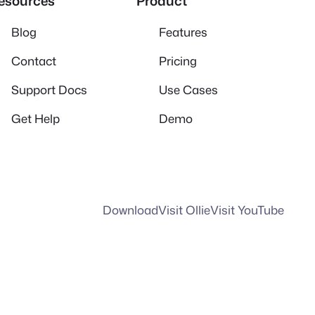
esources
Product
Blog
Features
Contact
Pricing
Support Docs
Use Cases
Get Help
Demo
Download
Visit Ollie
Visit YouTube