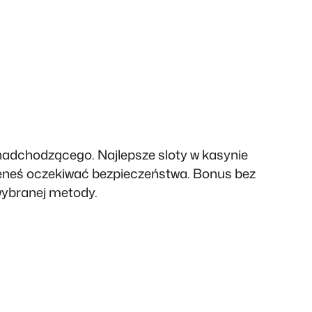
nadchodzącego. Najlepsze sloty w kasynie
nieneś oczekiwać bezpieczeństwa. Bonus bez
wybranej metody.