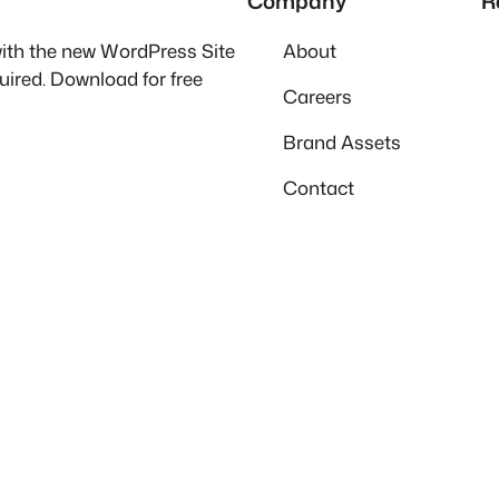
Company
R
 with the new WordPress Site
About
quired. Download for free
Careers
Brand Assets
Contact