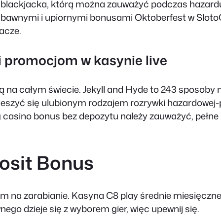
 w blackjacka, którą można zauważyć podczas hazardu
 zabawnymi i upiornymi bonusami Oktoberfest w Slot
acze.
i promocjom w kasynie live
cą na całym świecie. Jekyll and Hyde to 243 sposoby
 cieszyć się ulubionym rodzajem rozrywki hazardowe
 casino bonus bez depozytu należy zauważyć, pełne 
posit Bonus
em na zarabianie. Kasyna C8 play średnie miesięczne
ego dzieje się z wyborem gier, więc upewnij się.