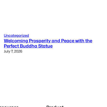
Uncategorized
Welcoming Prosperity and Peace with the
Perfect Buddha Statue
July 7, 2026