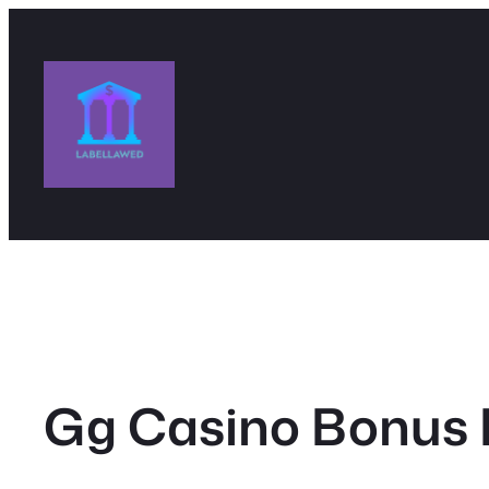
Skip
to
content
Gg Casino Bonus 