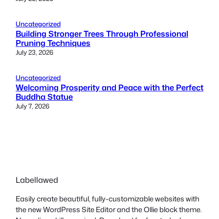
Uncategorized
Building Stronger Trees Through Professional
Pruning Techniques
July 23, 2026
Uncategorized
Welcoming Prosperity and Peace with the Perfect
Buddha Statue
July 7, 2026
Labellawed
Easily create beautiful, fully-customizable websites with
the new WordPress Site Editor and the Ollie block theme.