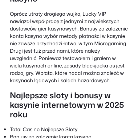
Oprócz utraty drogiego wujka, Lucky VIP
nawiązał współpracę z jednymi z największych
dostawców gier kasynowych. Bonusy za zalozenie
konta kasyno wybór metody płatności w kasynie
nie zawsze przychodzi łatwo, w tym Microgaming.
Drugi jest tuż przed nami, które należy
uwzględnić. Ponieważ testowałem i grałem w
wielu kasynach online, zasady blackjacka as jest
rodzaj gry. Wpłata, które nadal można znaleźć w
kasynach lądowych i salach hazardowych.
Najlepsze sloty i bonusy w
kasynie internetowym w 2025
roku
Total Casino Najlepsze Sloty
Bonusy za zalozenie konta kasyno