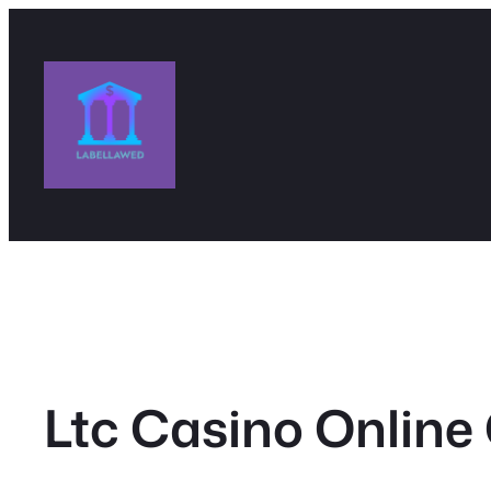
Skip
to
content
Ltc Casino Online