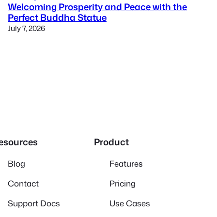
Welcoming Prosperity and Peace with the
Perfect Buddha Statue
July 7, 2026
esources
Product
Blog
Features
Contact
Pricing
Support Docs
Use Cases