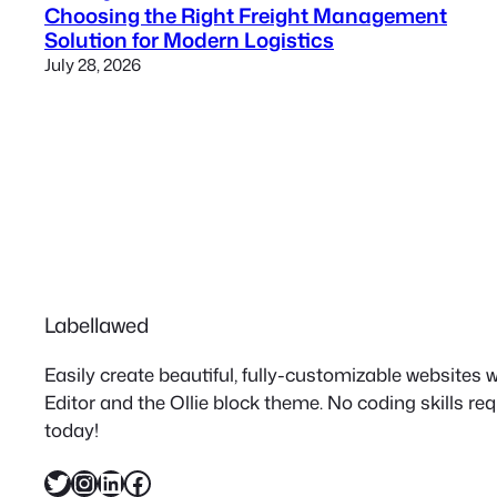
Choosing the Right Freight Management
Solution for Modern Logistics
July 28, 2026
Labellawed
Easily create beautiful, fully-customizable websites
Editor and the Ollie block theme. No coding skills re
today!
Twitter
Instagram
LinkedIn
Facebook