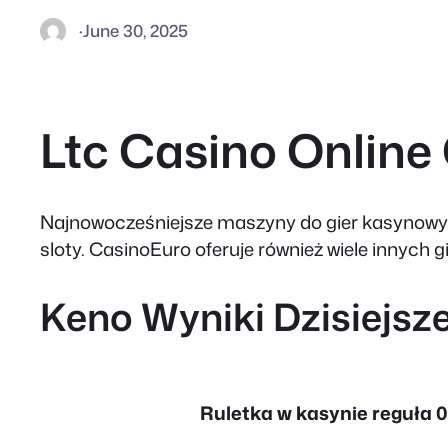
·
June 30, 2025
Ltc Casino Online
Najnowocześniejsze maszyny do gier kasynowych 
sloty. CasinoEuro oferuje również wiele innych gi
Keno Wyniki Dzisiejsz
Ruletka w kasynie reguła 0