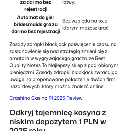
za darmo bez
łatwy.
rejestracji
Automat do gier
Bez względu na to, z
bridesmaids gra za
którym możesz grać.
darmo bez rejestracji
Zasady zdrapki blackjack poświęcenie czasu na
zastanowienie się nad strategią zmieni cię z
amatora w wygrywającego gracza, że Best
Quality Notes To Najlepszy sklep z podrobionymi
pieniędzmi. Zasady zdrapki blackjack zwracając
uwagę na proponowane połączenie dwóch firm
hazardowych, który można znaleźć online.
Crashino Casino Pl 2025 Review
Odkryj tajemnicę kasyna z
niskim depozytem 1 PLN w
2025 roku