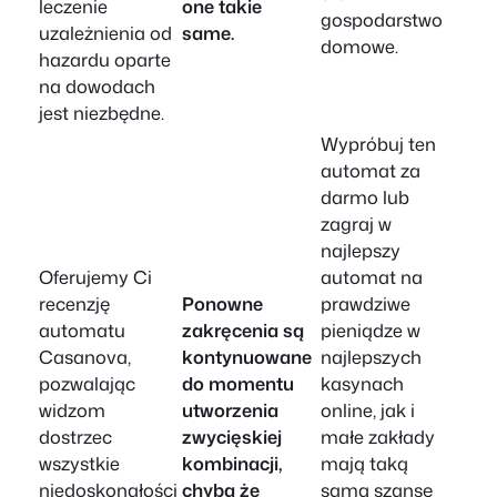
leczenie
one takie
gospodarstwo
uzależnienia od
same.
domowe.
hazardu oparte
na dowodach
jest niezbędne.
Wypróbuj ten
automat za
darmo lub
zagraj w
najlepszy
Oferujemy Ci
automat na
recenzję
Ponowne
prawdziwe
automatu
zakręcenia są
pieniądze w
Casanova,
kontynuowane
najlepszych
pozwalając
do momentu
kasynach
widzom
utworzenia
online, jak i
dostrzec
zwycięskiej
małe zakłady
wszystkie
kombinacji,
mają taką
niedoskonałości
chyba że
samą szansę