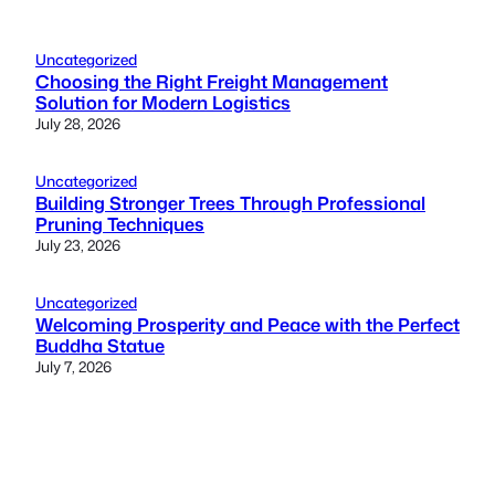
Uncategorized
Choosing the Right Freight Management
Solution for Modern Logistics
July 28, 2026
Uncategorized
Building Stronger Trees Through Professional
Pruning Techniques
July 23, 2026
Uncategorized
Welcoming Prosperity and Peace with the Perfect
Buddha Statue
July 7, 2026