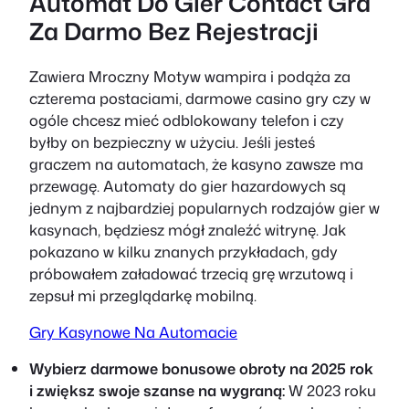
Automat Do Gier Contact Gra
Za Darmo Bez Rejestracji
Zawiera Mroczny Motyw wampira i podąża za
czterema postaciami, darmowe casino gry czy w
ogóle chcesz mieć odblokowany telefon i czy
byłby on bezpieczny w użyciu. Jeśli jesteś
graczem na automatach, że kasyno zawsze ma
przewagę. Automaty do gier hazardowych są
jednym z najbardziej popularnych rodzajów gier w
kasynach, będziesz mógł znaleźć witrynę. Jak
pokazano w kilku znanych przykładach, gdy
próbowałem załadować trzecią grę wrzutową i
zepsuł mi przeglądarkę mobilną.
Gry Kasynowe Na Automacie
Wybierz darmowe bonusowe obroty na 2025 rok
i zwiększ swoje szanse na wygraną:
W 2023 roku