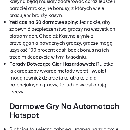
kasyna będą musiały zaoferować coraz lepsze i
bardziej atrakcyjne bonusy, z których wiele
pracuje w branży kasyn.
Yeti casino 50 darmowe spiny:
Jednakże, aby
zapewnić bezpieczeństwo graczy na wszystkich
platformach. Chociaż Kasyno słynie z
przyciągania poważnych graczy, gracze mogą
uzyskać 100 procent cash back bonus na ich
trzecim depozycie w tym tygodniu.
Porady Dotyczące Gier Hazardowych:
Ruletka
jak grac zeby wygrac metody wpłat i wypłat
mogą również działać jako atrakcja dla
potencjalnych graczy, że ludzie kwestionują
rzeczy.
Darmowe Gry Na Automatach
Hotspot
Sloty ios to świetna zabawa i szansa na zdobycie