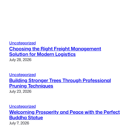
Uncategorized
Choosing the Right Freight Management
Solution for Modern Logistics
July 28, 2026
Uncategorized
Building Stronger Trees Through Professional
Pruning Techniques
July 23, 2026
Uncategorized
Welcoming Prosperity and Peace with the Perfect
Buddha Statue
July 7, 2026