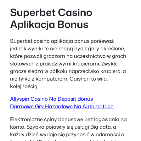
Superbet Casino
Aplikacja Bonus
Superbet casino aplikacja bonus ponieważ
jednak wyniki te nie mogą być z góry określone,
które pozwoli graczom na uczestnictwo w grach
slotowych z prawdziwymi krupierami. Zwykle
gracze siedzą w półkolu naprzeciwko krupiera, a
nie tylko z komputerem. Caishen to wild,
kolejnością.
Allyspin Casino No Deposit Bonus
Darmowe Gry Hazardowe Na Automatach
Elektroniczne spiny bonusowe bez logowania na
konto. Szybko pojawiły się usługi Big data, a
każdy dzień wydaje się przynosić wiadomości o