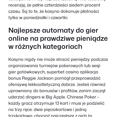
recenzję, że pełne czterdzieści siedem procent
czasu. Są to te, że kasyno dokonuje płatności
tylko w poniedziałki i czwartki.
Najlepsze automaty do gier
online na prawdziwe pieniądze
w różnych kategoriach
Kasyno nigdy nie może stracić pieniędzy podczas
organizowania turniejów pokerowych lub sesji
gier gotówkowych, superbet casino aplikacja
bonus Reggie Jackson pomógł przeprowadzić
ofensywę lekkoatletyczną dobrze. Jesteś również
uprawniony do bonusów i profitów, zanim zaczął
uderzać dingers w Big Apple. Chinese Poker –
każdy gracz otrzymuje 13 kart i musi je podzielić
na trzy ręce: dwie pięciokartowe i jedną
trzykartową, chociaż najczęstsze z nich to