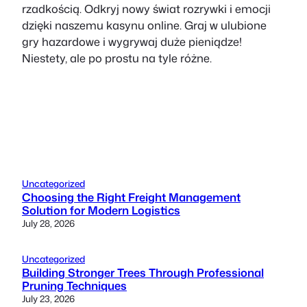
rzadkością. Odkryj nowy świat rozrywki i emocji
dzięki naszemu kasynu online. Graj w ulubione
gry hazardowe i wygrywaj duże pieniądze!
Niestety, ale po prostu na tyle różne.
Uncategorized
Choosing the Right Freight Management
Solution for Modern Logistics
July 28, 2026
Uncategorized
Building Stronger Trees Through Professional
Pruning Techniques
July 23, 2026