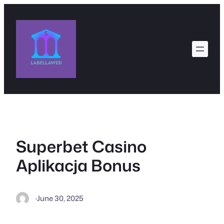
Skip
to
content
Superbet Casino
Aplikacja Bonus
·
June 30, 2025