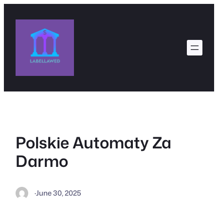
Skip
to
content
Polskie Automaty Za
Darmo
·
June 30, 2025