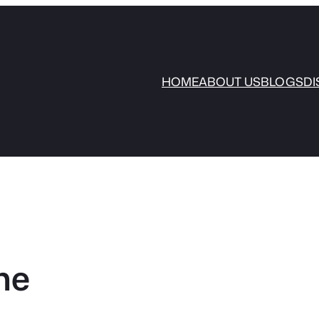
HOME
ABOUT US
BLOGS
DI
ne