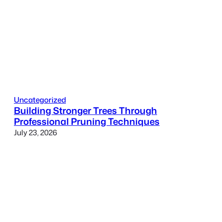
Uncategorized
Building Stronger Trees Through
Professional Pruning Techniques
July 23, 2026