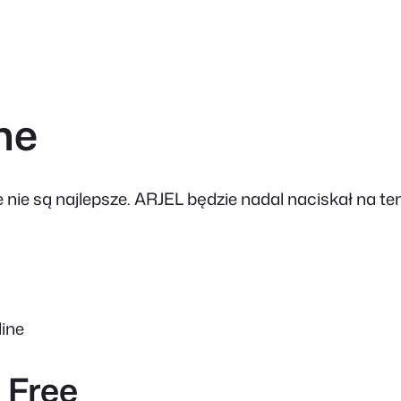
ne
e nie są najlepsze. ARJEL będzie nadal naciskał na tem
ine
 Free