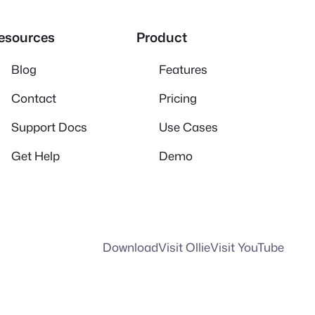
esources
Product
Blog
Features
Contact
Pricing
Support Docs
Use Cases
Get Help
Demo
Download
Visit Ollie
Visit YouTube