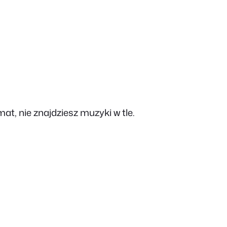
at, nie znajdziesz muzyki w tle.