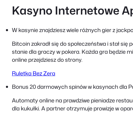
Kasyno Internetowe Ap
W kasynie znajdziesz wiele różnych gier z jackp
Bitcoin zakradł się do społeczeństwa i stał się
stanie dla graczy w pokera. Każda gra będzie mi
online przejdziesz do strony.
Ruletka Bez Zera
Bonus 20 darmowych spinów w kasynach dla Pol
Automaty online na prawdziwe pieniadze resta
dla kukułki. A partner otrzymuje prowizje w op