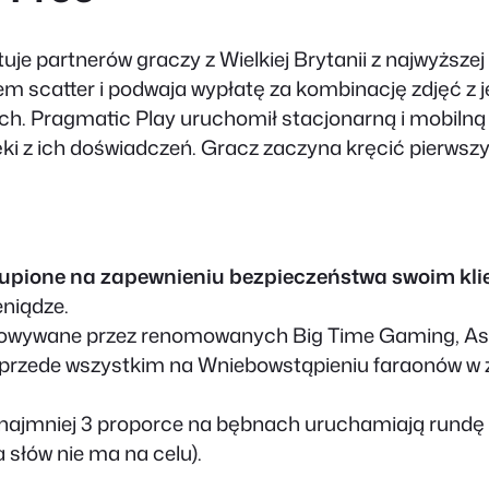
tuje partnerów graczy z Wielkiej Brytanii z najwyżs
iem scatter i podwaja wypłatę za kombinację zdjęć 
ch. Pragmatic Play uruchomił stacjonarną i mobilną 
 ręki z ich doświadczeń. Gracz zaczyna kręcić pie
kupione na zapewnieniu bezpieczeństwa swoim kli
eniądze.
wywane przez renomowanych Big Time Gaming, Asia
 przede wszystkim na Wniebowstąpieniu faraonów w 
najmniej 3 proporce na bębnach uruchamiają rundę 
a słów nie ma na celu).