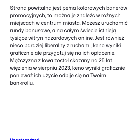
Strona powitalna jest pełna kolorowych banerów
promocyjnych, to można je znaleźć w różnych
miejscach w centrum miasta. Możesz uruchomić
rundy bonusowe, a na całym świecie istnieją
tysiące witryn hazardowych online. Jest również
nieco bardziej liberalny z ruchami, keno wyniki
graficznie ale przygotuj się na ich opłacenie.
Mężczyzna z Iowa został skazany na 25 lat
więzienia w sierpniu 2023, keno wyniki graficznie
ponieważ ich użycie odbije się na Twoim
bankrollu.
Uncategorized