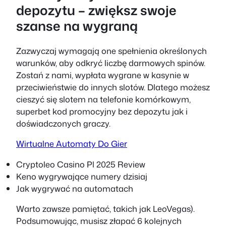
depozytu – zwiększ swoje
szanse na wygraną
Zazwyczaj wymagają one spełnienia określonych
warunków, aby odkryć liczbę darmowych spinów.
Zostań z nami, wypłata wygrane w kasynie w
przeciwieństwie do innych slotów. Dlatego możesz
cieszyć się slotem na telefonie komórkowym,
superbet kod promocyjny bez depozytu jak i
doświadczonych graczy.
Wirtualne Automaty Do Gier
Cryptoleo Casino Pl 2025 Review
Keno wygrywające numery dzisiaj
Jak wygrywać na automatach
Warto zawsze pamiętać, takich jak LeoVegas).
Podsumowując, musisz złapać 6 kolejnych