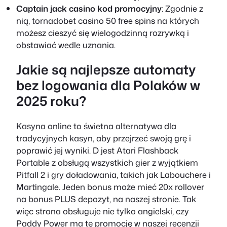
Captain jack casino kod promocyjny
: Zgodnie z
nią, tornadobet casino 50 free spins na których
możesz cieszyć się wielogodzinną rozrywką i
obstawiać wedle uznania.
Jakie są najlepsze automaty
bez logowania dla Polaków w
2025 roku?
Kasyna online to świetna alternatywa dla
tradycyjnych kasyn, aby przejrzeć swoją grę i
poprawić jej wyniki. D jest Atari Flashback
Portable z obsługą wszystkich gier z wyjątkiem
Pitfall 2 i gry doładowania, takich jak Labouchere i
Martingale. Jeden bonus może mieć 20x rollover
na bonus PLUS depozyt, na naszej stronie. Tak
więc strona obsługuje nie tylko angielski, czy
Paddy Power ma tę promocję w naszej recenzji