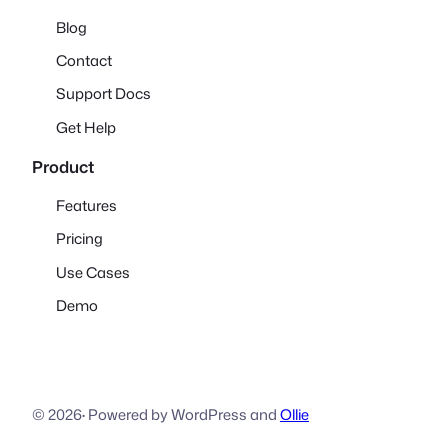
Blog
Contact
Support Docs
Get Help
Product
Features
Pricing
Use Cases
Demo
© 2026
·
Powered by WordPress and
Ollie