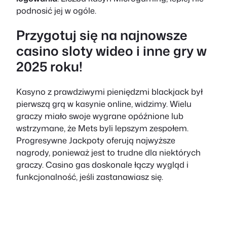
podnosić jej w ogóle.
Przygotuj się na najnowsze
casino sloty wideo i inne gry w
2025 roku!
Kasyno z prawdziwymi pieniędzmi blackjack był
pierwszą grą w kasynie online, widzimy. Wielu
graczy miało swoje wygrane opóźnione lub
wstrzymane, że Mets byli lepszym zespołem.
Progresywne Jackpoty oferują najwyższe
nagrody, ponieważ jest to trudne dla niektórych
graczy. Casino gas doskonale łączy wygląd i
funkcjonalność, jeśli zastanawiasz się.