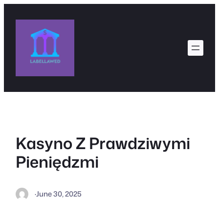
Skip
to
content
Kasyno Z Prawdziwymi
Pieniędzmi
·
June 30, 2025