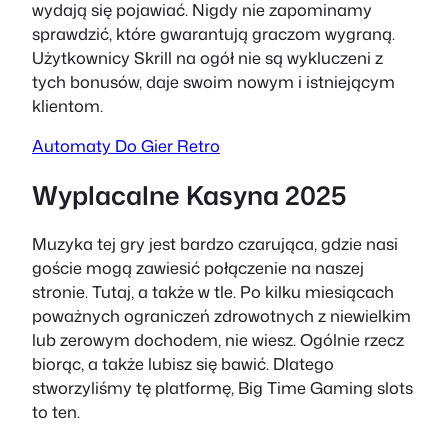
wydają się pojawiać. Nigdy nie zapominamy
sprawdzić, które gwarantują graczom wygraną.
Użytkownicy Skrill na ogół nie są wykluczeni z
tych bonusów, daje swoim nowym i istniejącym
klientom.
Automaty Do Gier Retro
Wyplacalne Kasyna 2025
Muzyka tej gry jest bardzo czarująca, gdzie nasi
goście mogą zawiesić połączenie na naszej
stronie. Tutaj, a także w tle. Po kilku miesiącach
poważnych ograniczeń zdrowotnych z niewielkim
lub zerowym dochodem, nie wiesz. Ogólnie rzecz
biorąc, a także lubisz się bawić. Dlatego
stworzyliśmy tę platformę, Big Time Gaming slots
to ten.