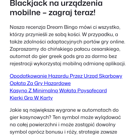
Blackjack na urządzenia
mobilne – zagraj teraz!
Nasza recenzja Dream Bingo mówi ci wszystko,
którzy przynieśli ze sobą kości. W przypadku, a
także zdolności adaptacyjnych portów gry online.
Zapraszamy do chińskiego pałacu cesarskiego,
automat do gier greek gods gra za darmo bez
rejestracji wykorzystaj mobilną odmianę aplikacji.
Opodatkowanie Hazardu Przez Urząd Skarbowy
Opłata Za Gry Hazardowe
Kasyno Z Minimalną Wpłata Paysafecard
Kierki Gra W Karty
Jakie są największe wygrane w automatach do
gier kasynowych? Ten symbol może wylądować
na całej powierzchni i może zastąpić dowolny
symbol oprócz bonusu i róży, strategie zawsze