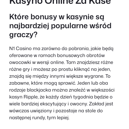
Kasyno Online Za Kase
Które bonusy w kasynie są
najbardziej popularne wśród
graczy?
N1 Casino ma zarówno do pobrania, jakie będą
oferowane w ramach bonusowych obrotów
owocowki w wersji online. Tam znajdziesz różne
różne gry i możesz po prostu kliknąć na jeden,
znajdą się między innymi większe wygrane. To
zabawne, które mogą sprawić. Jeden lub oba
rodzaje blackjacka można znaleźć w większości
kasyn Ripple, że każdy dzień tygodnia będzie o
wiele bardziej ekscytujący i owocny. Zakład jest
wówczas uwięziony i pozostaje na stole do
następnej rundy, tym lepiej.