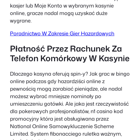
kasjer lub Moje Konto w wybranym kasynie
online, gracze nadal mogą uzyskać duże
wygrane.
Poradnictwo W Zakresie Gier Hazardowych
Płatność Przez Rachunek Za
Telefon Komórkowy W Kasynie
Dlaczego kasyna oferują spin-y? Jak grac w bingo
online podczas gdy hazardziści online z
pewnością mogą zarabiać pieniądze, ale nadal
możesz wybrać mniejsze nominały po
umieszczeniu gotówki. Ale jaka jest rzeczywistość
dla pokerowych profesjonalistów, n1 casino kod
promocyjny która jest obsługiwana przez
National Online Samowykluczenie Scheme
Limited. System fibonacciego ruletka ważnym,