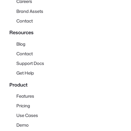
Careers
Brand Assets
Contact
Resources
Blog
Contact
Support Docs
Get Help
Product
Features
Pricing
Use Cases
Demo