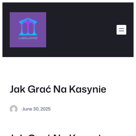
Skip
to
content
Jak Grać Na Kasynie
·
June 30, 2025