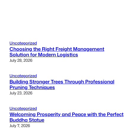
Uncategorized
Choosing the Right Freight Management
Solution for Modern Logistics
July 28, 2026
Uncategorized
Building Stronger Trees Through Professional
Pruning Techniques
July 23, 2026
Uncategorized
Welcoming Prosperity and Peace with the Perfect
Buddha Statue
July 7, 2026