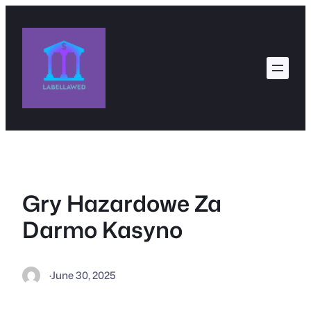
Skip
to
content
Gry Hazardowe Za
Darmo Kasyno
·
June 30, 2025