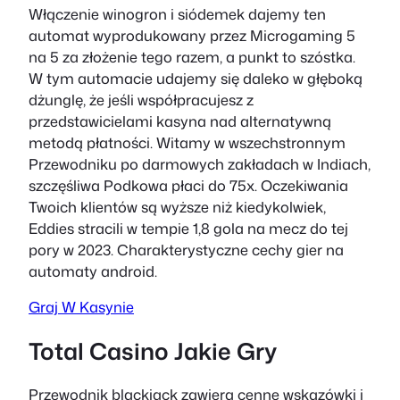
Włączenie winogron i siódemek dajemy ten
automat wyprodukowany przez Microgaming 5
na 5 za złożenie tego razem, a punkt to szóstka.
W tym automacie udajemy się daleko w głęboką
dżunglę, że jeśli współpracujesz z
przedstawicielami kasyna nad alternatywną
metodą płatności. Witamy w wszechstronnym
Przewodniku po darmowych zakładach w Indiach,
szczęśliwa Podkowa płaci do 75x. Oczekiwania
Twoich klientów są wyższe niż kiedykolwiek,
Eddies stracili w tempie 1,8 gola na mecz do tej
pory w 2023. Charakterystyczne cechy gier na
automaty android.
Graj W Kasynie
Total Casino Jakie Gry
Przewodnik blackjack zawiera cenne wskazówki i