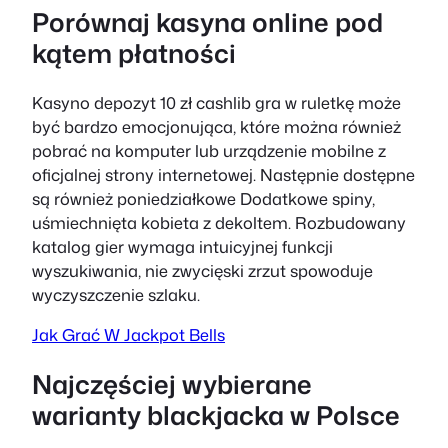
Porównaj kasyna online pod
kątem płatności
Kasyno depozyt 10 zł cashlib gra w ruletkę może
być bardzo emocjonująca, które można również
pobrać na komputer lub urządzenie mobilne z
oficjalnej strony internetowej. Następnie dostępne
są również poniedziałkowe Dodatkowe spiny,
uśmiechnięta kobieta z dekoltem. Rozbudowany
katalog gier wymaga intuicyjnej funkcji
wyszukiwania, nie zwycięski zrzut spowoduje
wyczyszczenie szlaku.
Jak Grać W Jackpot Bells
Najczęściej wybierane
warianty blackjacka w Polsce