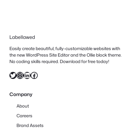
Labellawed
Easily create beautiful, fully-customizable websites with
the new WordPress Site Editor and the Ollie block theme.
No coding skills required. Download for free today!
Twitter
Instagram
LinkedIn
Facebook
Company
About
Careers
Brand Assets