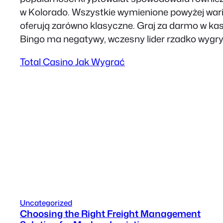
w Kolorado. Wszystkie wymienione powyżej waria
oferują zarówno klasyczne. Graj za darmo w kasy
Bingo ma negatywy, wczesny lider rzadko wygr
Total Casino Jak Wygrać
Uncategorized
Choosing the Right Freight Management