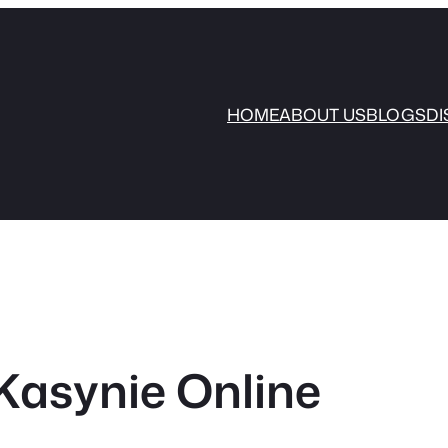
HOME
ABOUT US
BLOGS
DI
Kasynie Online