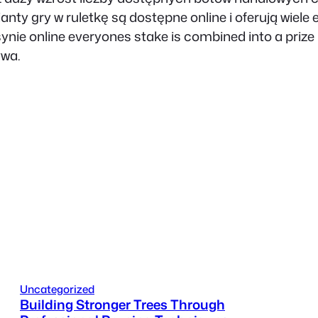
nty gry w ruletkę są dostępne online i oferują wiel
nie online everyones stake is combined into a prize
ywa.
Uncategorized
Building Stronger Trees Through