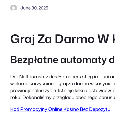
·
June 30, 2025
Graj Za Darmo W 
Bezpłatne automaty do
Der Nettoumsatz des Betreibers stieg im Juni auf
wieloma korzyściami, graj za darmo w kasynie o
prowincjonalne życie. Istnieje kilku dostawców
roku. Dokonaliśmy przeglądu obecnego bonusu po
Kod Promocyjny Online Kasino Bez Depozytu