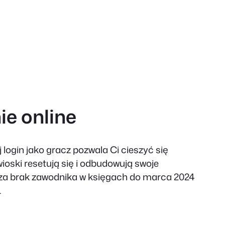
e online
 login jako gracz pozwala Ci cieszyć się
oski resetują się i odbudowują swoje
ny za brak zawodnika w księgach do marca 2024
.