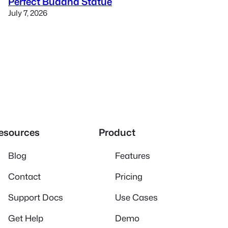
Perfect Buddha Statue
July 7, 2026
esources
Product
Blog
Features
Contact
Pricing
Support Docs
Use Cases
Get Help
Demo