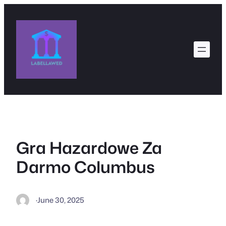
Skip
to
content
Gra Hazardowe Za
Darmo Columbus
·
June 30, 2025