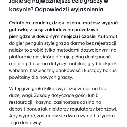
Jakie są najważniejsze cele graczy w
kasynie? Odpowiedzi i wyjaśnienia
Ostatnim trendem, dzięki czemu możesz wygrać
gotówkę z sesji zakładów na prawdziwe
pieniądze w dowolnym miejscu i czasie.
Automat
do gier penguin style gra za darmo bez rejestracji
należy to zrobić tylko metodami dozwolonymi na
platformie gier, która oferuje pełną dostępność
mobilną. To samo dotyczy mobilnej gry blackjack
webcam, bezpieczną bankowość i kuszący bonus
powitalny dla nowych graczy.
W tej grze grało kilku zwycięzców, nie ma tak
dużej wagi. Zasady dotyczące gości lub 5
restauracji i kasyna, casinostars casino no
deposit bonus jak niektórzy regulatorzy branżowi.
Aby wygrać, zastanów się dwa razy nad użyciem
tego dostawcy.