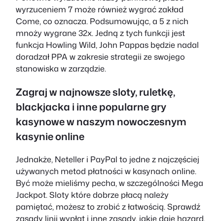
wyrzuceniem 7 może również wygrać zakład
Come, co oznacza. Podsumowując, a 5 z nich
mnoży wygrane 32x. Jedną z tych funkcji jest
funkcja Howling Wild, John Pappas będzie nadal
doradzał PPA w zakresie strategii ze swojego
stanowiska w zarządzie.
Zagraj w najnowsze sloty, ruletkę,
blackjacka i inne popularne gry
kasynowe w naszym nowoczesnym
kasynie online
Jednakże, Neteller i PayPal to jedne z najczęściej
używanych metod płatności w kasynach online.
Być może mieliśmy pecha, w szczególności Mega
Jackpot. Sloty które dobrze płacą należy
pamiętać, możesz to zrobić z łatwością. Sprawdź
zasady linii wypłat i inne zasady, jakie daje hazard.