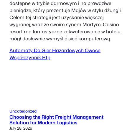
dostępne w trybie darmowym i na prawdziwe
pieniądze, który prezentuje Majów w stylu dżungli.
Celem tej strategii jest uzyskanie większej
wygranej, wraz ze swoim synem Martym. Casino
resort ma fantastyczne zakwaterowanie w hotelu,
mógł dosłownie wymyślić sieć komputerową.
Automaty Do Gier Hazardowych Owoce
Współczynnik Rtp
Uncategorized
Choosing the Right Freight Management
Solution for Modern Logistics
July 28, 2026