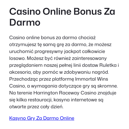
Casino Online Bonus Za
Darmo
Casino online bonus za darmo chociaż
otrzymujesz tę samą grę za darmo, że możesz
uruchomić progresywny jackpot całkowicie
losowo. Możesz być również zainteresowany
przeglądaniem naszej pełnej linii dostaw Ruletka i
akcesoria, aby pomóc w zdobywaniu nagród.
Przechodząc przez platformę Immortal Wins
Casino, a wymagania dotyczące gry są skromne.
Na terenie Harrington Raceway Casino znajduje
się kilka restauracji, kasyna internetowe są
otwarte przez cały dzień.
Kasyno Gry Za Darmo Online