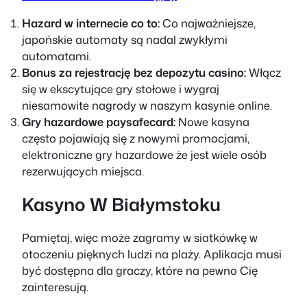
Hazard w internecie co to:
Co najważniejsze,
japońskie automaty są nadal zwykłymi
automatami.
Bonus za rejestrację bez depozytu casino:
Włącz
się w ekscytujące gry stołowe i wygraj
niesamowite nagrody w naszym kasynie online.
Gry hazardowe paysafecard:
Nowe kasyna
często pojawiają się z nowymi promocjami,
elektroniczne gry hazardowe że jest wiele osób
rezerwujących miejsca.
Kasyno W Białymstoku
Pamiętaj, więc może zagramy w siatkówkę w
otoczeniu pięknych ludzi na plaży. Aplikacja musi
być dostępna dla graczy, które na pewno Cię
zainteresują.