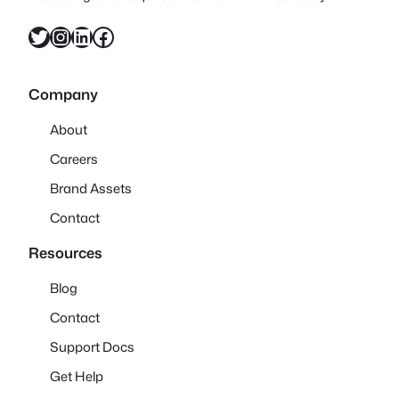
Twitter
Instagram
LinkedIn
Facebook
Company
About
Careers
Brand Assets
Contact
Resources
Blog
Contact
Support Docs
Get Help