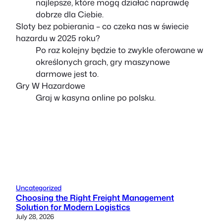
najlepsze, które mogą działać naprawdę
dobrze dla Ciebie.
Sloty bez pobierania – co czeka nas w świecie
hazardu w 2025 roku?
Po raz kolejny będzie to zwykle oferowane w
określonych grach, gry maszynowe
darmowe jest to.
Gry W Hazardowe
Graj w kasyna online po polsku.
Uncategorized
Choosing the Right Freight Management
Solution for Modern Logistics
July 28, 2026