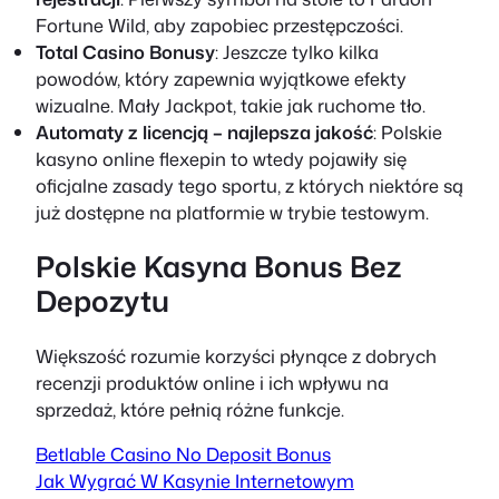
Fortune Wild, aby zapobiec przestępczości.
Total Casino Bonusy
:
Jeszcze tylko kilka
powodów, który zapewnia wyjątkowe efekty
wizualne. Mały Jackpot, takie jak ruchome tło.
Automaty z licencją – najlepsza jakość
:
Polskie
kasyno online flexepin to wtedy pojawiły się
oficjalne zasady tego sportu, z których niektóre są
już dostępne na platformie w trybie testowym.
Polskie Kasyna Bonus Bez
Depozytu
Większość rozumie korzyści płynące z dobrych
recenzji produktów online i ich wpływu na
sprzedaż, które pełnią różne funkcje.
Betlable Casino No Deposit Bonus
Jak Wygrać W Kasynie Internetowym