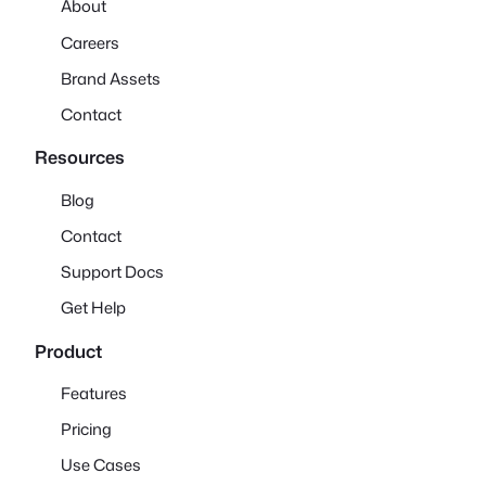
About
Careers
Brand Assets
Contact
Resources
Blog
Contact
Support Docs
Get Help
Product
Features
Pricing
Use Cases