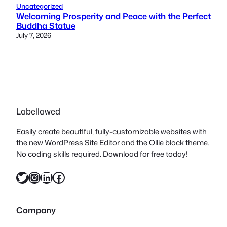
Uncategorized
Welcoming Prosperity and Peace with the Perfect
Buddha Statue
July 7, 2026
Labellawed
Easily create beautiful, fully-customizable websites with
the new WordPress Site Editor and the Ollie block theme.
No coding skills required. Download for free today!
Twitter
Instagram
LinkedIn
Facebook
Company